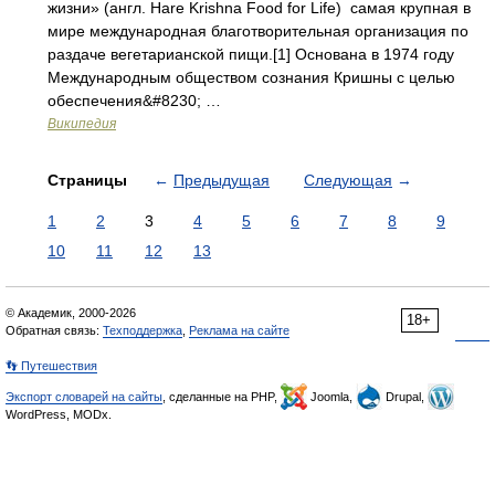
жизни» (англ. Hare Krishna Food for Life) самая крупная в
мире международная благотворительная организация по
раздаче вегетарианской пищи.[1] Основана в 1974 году
Международным обществом сознания Кришны с целью
обеспечения&#8230; …
Википедия
Страницы
←
Предыдущая
Следующая
→
1
2
3
4
5
6
7
8
9
10
11
12
13
© Академик, 2000-2026
18+
Обратная связь:
Техподдержка
,
Реклама на сайте
👣 Путешествия
Экспорт словарей на сайты
, сделанные на PHP,
Joomla,
Drupal,
WordPress, MODx.