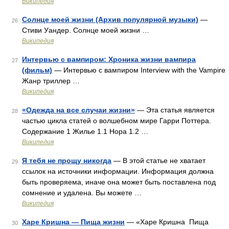
Википедия
Солнце моей жизни (Архив популярной музыки)
—
26
Стиви Уандер. Солнце моей жизни …
Википедия
Интервью с вампиром: Хроника жизни вампира
27
(фильм)
— Интервью с вампиром Interview with the Vampire
Жанр триллер …
Википедия
«Одежда на все случаи жизни»
— Эта статья является
28
частью цикла статей о волшебном мире Гарри Поттера.
Содержание 1 Жилье 1.1 Нора 1.2 …
Википедия
Я тебя не прощу никогда
— В этой статье не хватает
29
ссылок на источники информации. Информация должна
быть проверяема, иначе она может быть поставлена под
сомнение и удалена. Вы можете …
Википедия
Харе Кришна — Пища жизни
— «Харе Кришна Пища
30